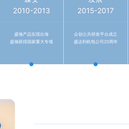
2010-2013
2015-2017
盛瀚产品实现出海
众创公共研发平台成立
盛瀚获得国家重大专项
盛达利机电公司20周年
1997
盛达利机电科技公司成立