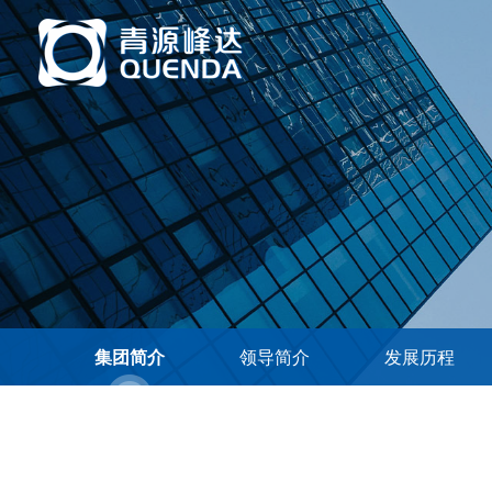
集团简介
领导简介
发展历程