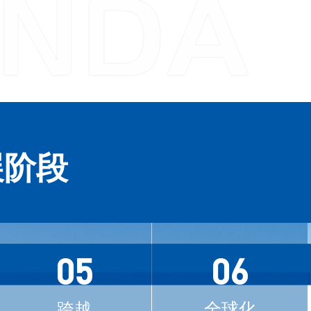
展阶段
05
06
跨越
全球化