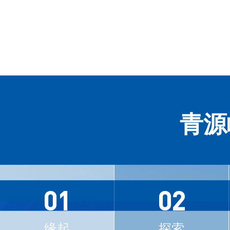
青源
01
02
缘起
探索