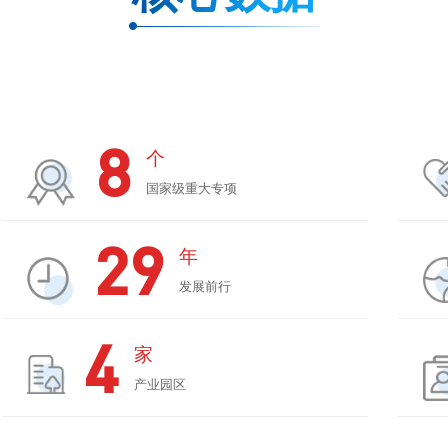
8
个
国家级重大专项
29
年
发展前行
4
家
产业园区