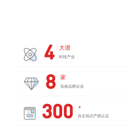
4
大谱
科技产业
8
家
实体品牌企业
300
+
自主知识产权认证