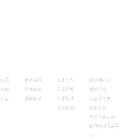
线商务
媒体中心
加入我们
友情链接
学仪器
媒体报道
人才理念
盛达利机电
密耗材
品牌故事
工作环境
盛瀚色谱
创产品
媒体联系
人才招聘
太赫兹科技
联系我们
众创平台
青峦慧谷文创
高品智供应链平
台