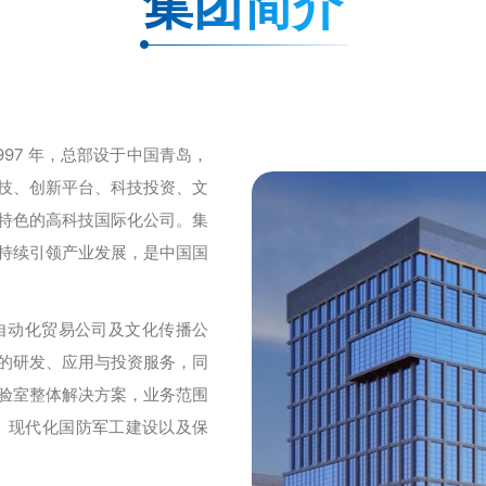
集团简介
97 年，总部设于中国青岛，
技、创新平台、科技投资、文
特色的高科技国际化公司。集
持续引领产业发展，是中国国
自动化贸易公司及文化传播公
的研发、应用与投资服务，同
验室整体解决方案，业务范围
、现代化国防军工建设以及保