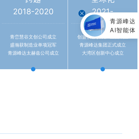
2018-2020
2021-
青源峰达
AI智能体
青峦慧谷文创公司成立
创盛仪器仪表产业园成立
盛瀚获制造业单项冠军
青源峰达集团正式成立
青源峰达太赫兹公司成立
大湾区创新中心成立