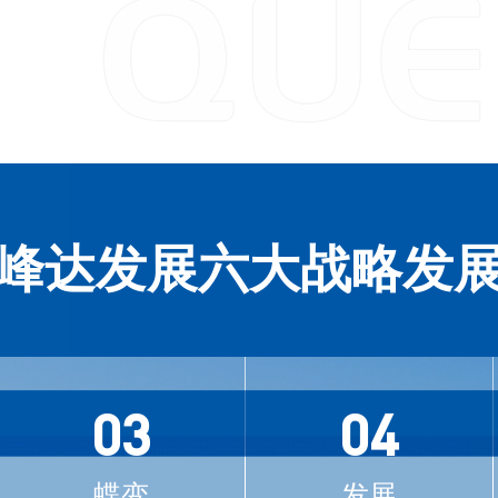
峰达发展六大战略发
03
04
蝶变
发展