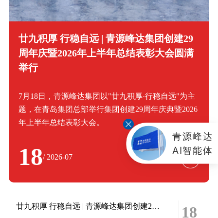
廿九积厚 行稳自远 | 青源峰达集团创建29
周年庆暨2026年上半年总结表彰大会圆满
举行
7月18日，青源峰达集团以"廿九积厚·行稳自远"为主
题，在青岛集团总部举行集团创建29周年庆典暨2026
年上半年总结表彰大会。
青源峰达
18
AI智能体
/ 2026-07
廿九积厚 行稳自远 | 青源峰达集团创建29
18
周年庆暨2026年上半年总结表彰大会圆满