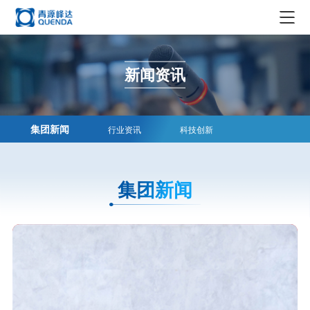
集团概况
新闻资讯
集团简介
新闻资讯
领导简介
集团新闻
企业生态
集团新闻
行业资讯
科技创新
发展历程
行业资讯
实业
企业文化
荣誉资质
科技创新
投资
集团新闻
企业文化
在线商务
组织机构
贸易
社会责任
科学仪器
媒体中心
青源峰达AI智能体
文化
精密耗材
媒体报道
加入我们
文创产品
品牌故事
人才理念
EN