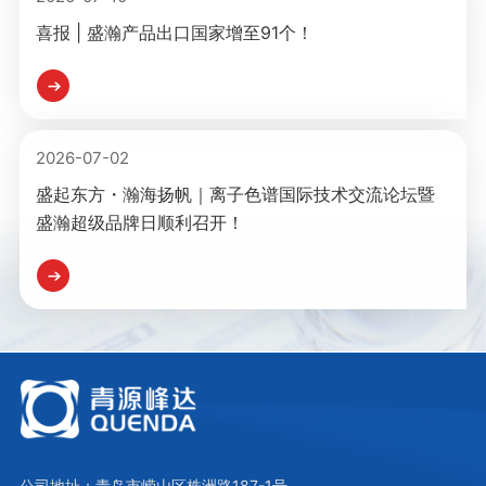
喜报 | 盛瀚产品出口国家增至91个！
2026-07-02
盛起东方・瀚海扬帆｜离子色谱国际技术交流论坛暨
盛瀚超级品牌日顺利召开！
公司地址：青岛市崂山区株洲路187-1号