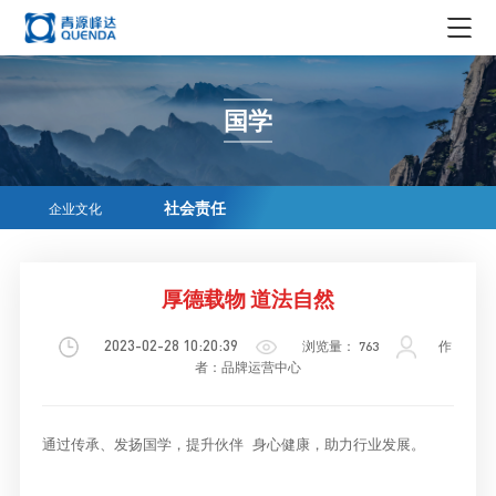
集团概况
国学
集团简介
新闻资讯
领导简介
集团新闻
企业生态
社会责任
企业文化
发展历程
行业资讯
实业
企业文化
荣誉资质
科技创新
投资
厚德载物 道法自然
企业文化
在线商务
组织机构
贸易
社会责任
2023-02-28 10:20:39
浏览量： 763
作
科学仪器
媒体中心
者：品牌运营中心
青源峰达AI智能体
文化
精密耗材
媒体报道
加入我们
通过传承、发扬国学，提升伙伴 身心健康，助力行业发展。
文创产品
品牌故事
人才理念
EN