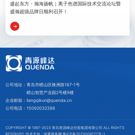
盛起东方・瀚海扬帆｜离子色谱国际技术交流论坛暨
盛瀚超级品牌日顺利召开！
公司地址：青岛市崂山区株洲路187-1号
崂山智慧产业园2号楼9楼
企业邮箱：liangqikun@quenda.cn
公司电话：15092032398
COPYRIGHT © 1997-2023 青岛青源峰达控股集团有限公司 ALL RIGHTS
RESERVED. 技术支持：
华夏商务网
鲁ICP备2023006177号-1