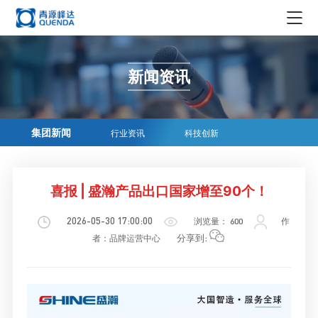
集团概况
新闻资讯
集团简介
新闻资讯
领导简介
集团新闻
企业生态
集团新闻
行业资讯
科技创新
发展历程
行业资讯
实业
企业文化
荣誉资质
科技创新
投资
喜报 | 盛瀚产品出口国家增至90个！
企业文化
在线商务
组织机构
贸易
社会责任
2026-05-30 17:00:00
浏览量：
600
作
科学仪器
媒体中心
青源峰达AI智能体
分享到:
者：品牌运营中心
文化
精密耗材
媒体报道
加入我们
文创产品
品牌故事
人才理念
EN