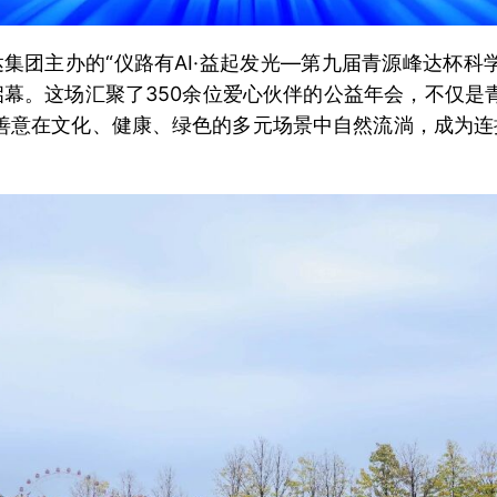
峰达集团主办的“仪路有AI·益起发光—第九届青源峰达杯
幕。这场汇聚了350余位爱心伙伴的公益年会，不仅是
善意在文化、健康、绿色的多元场景中自然流淌，成为