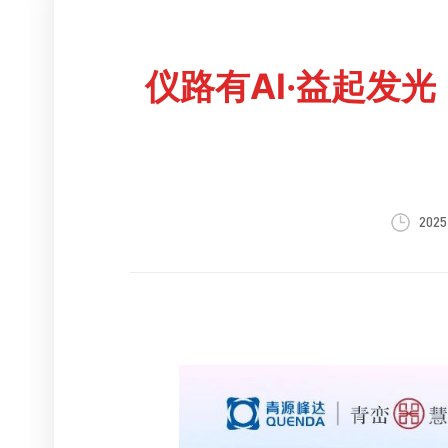
仪路有AI·益起发
2025